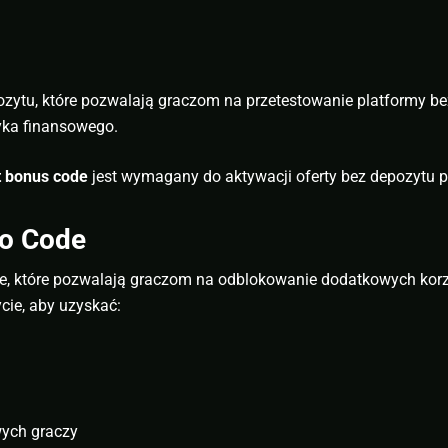
ozytu, które pozwalają graczom na przetestowanie platformy be
yka finansowego.
t bonus code
jest wymagany do aktywacji oferty bez depozytu po 
mo Code
ne, które pozwalają graczom na odblokowanie dodatkowych kor
cie, aby uzyskać:
wych graczy