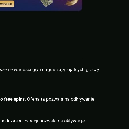
zenie wartości gry i nagradzają lojalnych graczy.
o free spins
. Oferta ta pozwala na odkrywanie
podczas rejestracji pozwala na aktywację