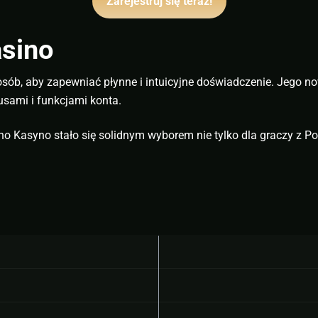
Zarejestruj się teraz!
asino
sób, aby zapewniać płynne i intuicyjne doświadczenie. Jego now
sami i funkcjami konta.
no Kasyno stało się solidnym wyborem nie tylko dla graczy z Pol