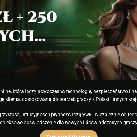
nline, która łączy nowoczesną technologię, bezpieczeństwo i na
gę klienta, dostosowaną do potrzeb graczy z Polski i innych kra
rzystość, intuicyjność i płynność rozgrywki. Niezależnie od tego
kompleksowe doświadczenie dla nowych i doświadczonych graczy