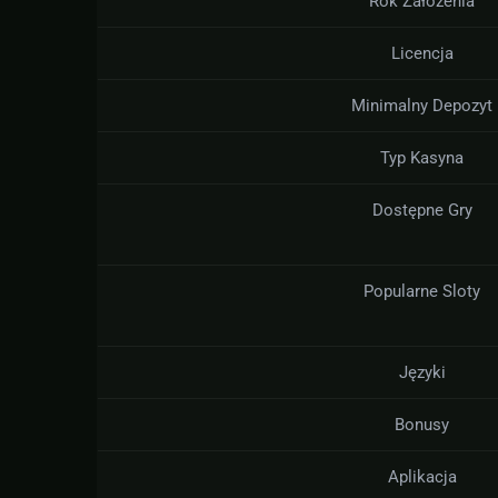
Rok Założenia
Licencja
Minimalny Depozyt
Typ Kasyna
Dostępne Gry
Popularne Sloty
Języki
Bonusy
Aplikacja