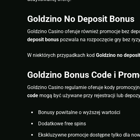
Goldzino No Deposit Bonus
Goldzino Casino oferuje również promocje bez dep
deposit bonus
pozwala na rozpoczęcie gry bez ryz
W niektórych przypadkach kod
Goldzino no deposi
Goldzino Bonus Code i Pro
Goldzino Casino regularnie oferuje kody promocyj
code
mogą być używane przy rejestracji lub depozy
Bonusy powitalne o wyższej wartości
Dodatkowe free spins
Ekskluzywne promocje dostępne tylko dla no