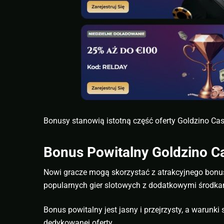
Bonusy stanowią istotną część oferty Goldzino Casi
Bonus Powitalny Goldzino C
Nowi gracze mogą skorzystać z atrakcyjnego bonu
popularnych gier slotowych z dodatkowymi środkam
Bonus powitalny jest jasny i przejrzysty, a warunk
dedykowanej oferty.