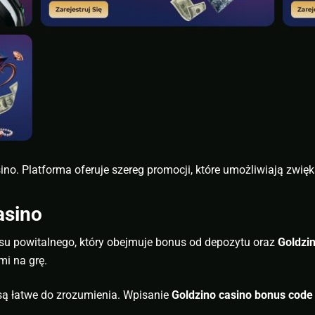
no. Platforma oferuje szereg promocji, które umożliwiają zwięks
asino
su powitalnego, który obejmuje bonus od depozytu oraz
Goldzin
i na grę.
i są łatwe do zrozumienia. Wpisanie
Goldzino casino bonus code