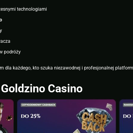
esnymi technologiami
o
y
racza
w podróży
dla każdego, kto szuka niezawodnej i profesjonalnej platformy
 Goldzino Casino